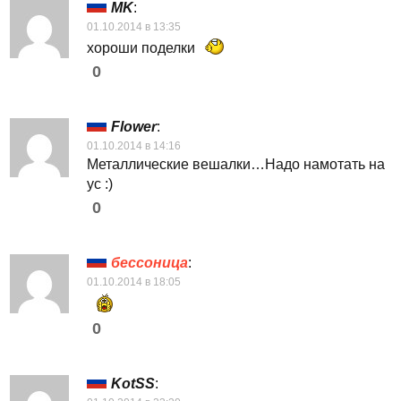
MK
:
01.10.2014 в 13:35
хороши поделки
0
Flower
:
01.10.2014 в 14:16
Металлические вешалки…Надо намотать на
ус :)
0
бессоница
:
01.10.2014 в 18:05
0
KotSS
: