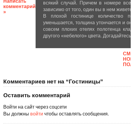
Написать
всякий случай. Причем в номере всег
комментарий
зависимо от того, один вы в нем живете
»
В плохой гостинице количество по
уменьшается, толщина утончается и он
совсем плохих отелях полотенца клад
другого «небелого» цвета. Догадайтесь 
CМО
НОВ
ПОЛ
Комментариев нет на “Гостиницы”
Оставить комментарий
Войти на сайт через соцсети
Вы должны
войти
чтобы оставлять сообщения.