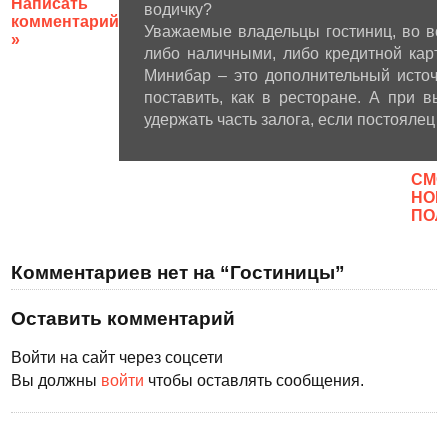
Написать
водичку?
комментарий
Уважаемые владельцы гостиниц, во все
»
либо наличными, либо кредитной карто
Минибар – это дополнительный источн
поставить, как в ресторане. А при в
удержать часть залога, если постоялец
CМО
НОВ
ПОЛ
Комментариев нет на “Гостиницы”
Оставить комментарий
Войти на сайт через соцсети
Вы должны
войти
чтобы оставлять сообщения.