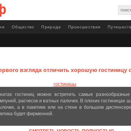
ии
Общество
Природа
Происшествия
Путешеств
первого взгляда отличить хорошую гостиницу 
натах гостиниц можно встретить самые разнообразные
пуней, расчесок и ватных палочек. В плохих гостиницах ш
ылочке, а в пакетике или на стене в большом диспенсер
метика будет фирменной.