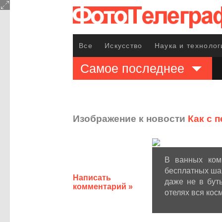
Все
Искусство
Наука и технолог
Самое последнее
Изображение к новости
Как с 
В ванных ком
бесплатных шам
Написать
даже не в бут
комментарий »
отелях вся кос