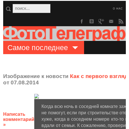
О НАС
Самое последнее
Изображение к новости
Как с первого взгля
от 07.08.2014
Когда всю ночь в соседней комнате зажи
не помогут, если при строительстве оте
Написать
хуже, когда в соседнем номере кто-то м
комментарий
»
вдали от семьи. К сожалению, проверит