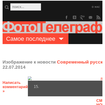
О НАС
Самое последнее
Изображение к новости
Современный русски
22.07.2014
Написать
15.
комментарий
»
CМО
НОВ