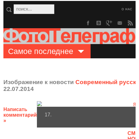
О НАС
Самое последнее
Изображение к новости
Современный русски
22.07.2014
Написать
17.
комментарий
»
CМО
НОВ