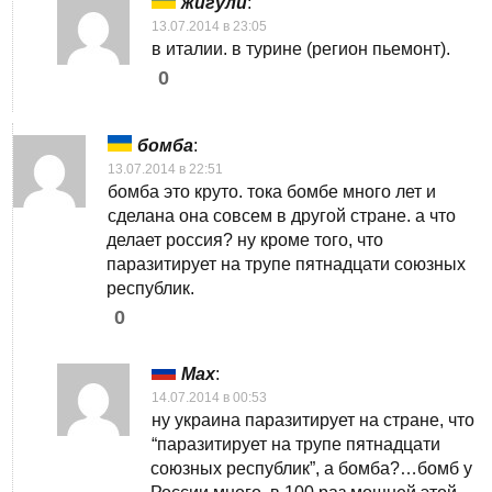
жигули
:
13.07.2014 в 23:05
в италии. в турине (регион пьемонт).
0
бомба
:
13.07.2014 в 22:51
бомба это круто. тока бомбе много лет и
сделана она совсем в другой стране. а что
делает россия? ну кроме того, что
паразитирует на трупе пятнадцати союзных
республик.
0
Max
:
14.07.2014 в 00:53
ну украина паразитирует на стране, что
“паразитирует на трупе пятнадцати
союзных республик”, а бомба?…бомб у