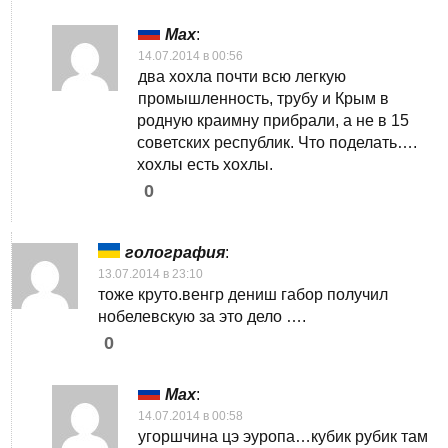
Max
:
14.07.2014 в 00:56
два хохла почти всю легкую
промышленность, трубу и Крым в
родную краимну прибрали, а не в 15
советских республик. Что поделать….
хохлы есть хохлы.
0
голография
:
13.07.2014 в 23:10
тоже круто.венгр дениш габор получил
нобелевскую за это дело ….
0
Max
:
14.07.2014 в 00:58
угоршчина цэ эуропа…кубик рубик там