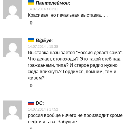
Пантелеймон
:
14.07.2014 в 03:31
Красивая, но печальная выставка…..
0
BigEye
:
14.07.2014 в 15:38
Выставка называется “Россия делает сама”.
Что делает, стопоходы? Это такой стеб над
гражданами, типа? И старое радио нужно
сюда впихнуть? Гордимся, помним, тем и
живем?!!
0
DC
:
14.07.2014 в 17:52
россия вообще ничего не производит кроме
нефти и газа. Забудьте.