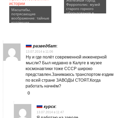
Железный город
Феррополис: музей
старого горного
Масштабы,
оборудования в
потрясающие
Германии
воображение: тайные
коллекции
Американского музея
естественной
истории
разведбат
:
13.07.2014 в 11:06
Ну и где полёт современной инженерной
мысли? Был недавно в Калуге в музее
космонавтики тоже СССР широко
представлен.Занимаюсь транспортом ездим
по всей стране ЗАВОДЫ СТОЯТ.Когда
работать начнём?
0
курск
:
13.07.2014 в 11:47
Я работаю на заводе.