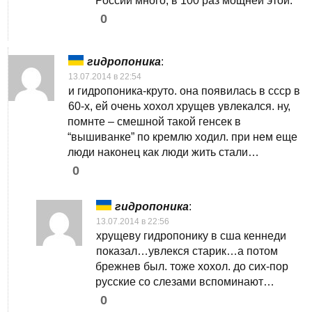
России много, в 100 раз мощней этой.
0
гидропоника
:
13.07.2014 в 22:54
и гидропоника-круто. она появилась в ссср в
60-х, ей очень хохол хрущев увлекался. ну,
помнте – смешной такой генсек в
“вышиванке” по кремлю ходил. при нем еще
люди наконец как люди жить стали…
0
гидропоника
:
13.07.2014 в 22:56
хрущеву гидропонику в сша кеннеди
показал…увлекся старик…а потом
брежнев был. тоже хохол. до сих-пор
русские со слезами вспоминают…
0