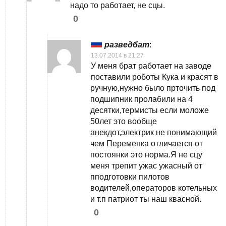
надо то работает, не сцы.
0
разведбат
:
13.07.2014 в 21:27
У меня брат работает на заводе
поставили роботы Кука и красят в
ручную,нужно было прточить под
подшипник пролабили на 4
десятки,термисты если моложе
50лет это вообще
анекдот,электрик не понимающий
чем Переменка отличается от
постоянки это норма.Я не сцу
меня трепит ужас ужасный от
пподготовки пилотов
водителей,операторов котельных
и т.п патриот ты наш квасной.
0