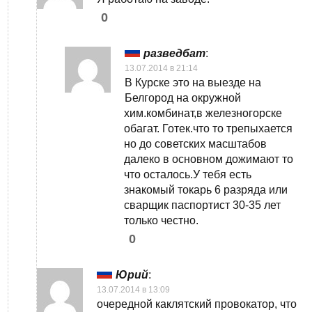
0
разведбат
:
13.07.2014 в 21:14
В Курске это на выезде на
Белгород на окружной
хим.комбинат,в железногорске
обагат. Готек.что то трепыхается
но до советских масштабов
далеко в основном дожимают то
что осталось.У тебя есть
знакомый токарь 6 разряда или
сварщик паспортист 30-35 лет
только честно.
0
Юрий
:
13.07.2014 в 13:09
очередной каклятский провокатор, что