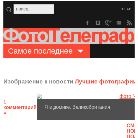
О НАС
Самое последнее
Изображение к новости
Лучшие фотографии N
1
Я в домике, Великобритания.
комментарий
»
CМО
НОВ
ПОЛ