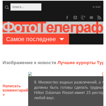
О НАС
Самое последнее
Изображение к новости
Лучшие курорты Тур
9. Множество водных развлечений, а так
Написать
должны быть готовы сделать трудный 
комментарий
Hilton Dalaman Resort имеет 23 рестор
»
любой вкус.