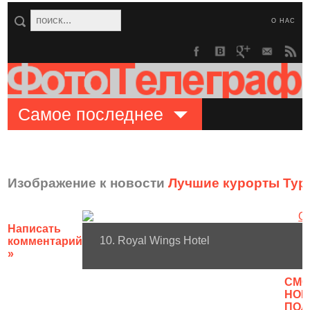
О НАС
Самое последнее
Изображение к новости
Лучшие курорты Тур
Написать
10. Royal Wings Hotel
комментарий
»
CМО
НОВ
ПОЛ