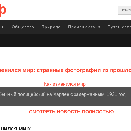
ии
Общество
Природа
Происшествия
Путешеств
менился мир: странные фотографии из прошл
бычный полицейский на Харлее с задержанным, 1921 год.
CМОТРЕТЬ НОВОСТЬ ПОЛНОСТЬЮ
енился мир”