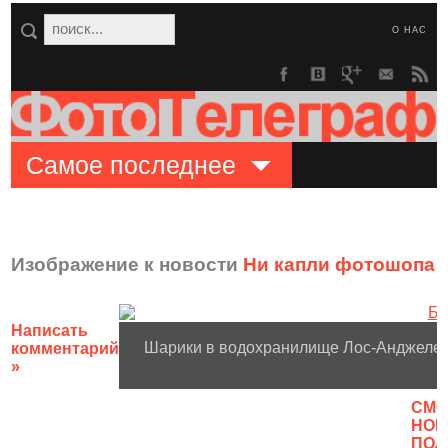
О НАС
Самое последнее
Изображение к новости
Ни капли фотошопа
о
Написать
Шарики в водохранилище Лос-Анджелес
комментарий
»
CМО
НОВ
ПОЛ