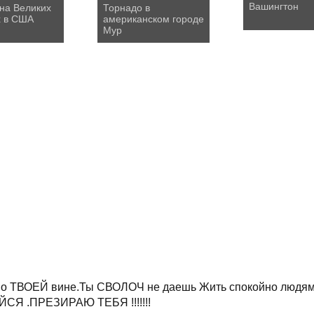
Вашингтон
на Великих
Торнадо в
х в США
американском городе
Мур
по ТВОЕЙ вине.Ты СВОЛОЧ не даешь Жить спокойно люд
Я .ПРЕЗИРАЮ ТЕБЯ !!!!!!!