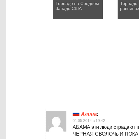
Торнадо на Среднем
Торнадо 
Западе США
равнина
Алина
:
01.05.2014 в 19:42
АБАМА эти люди страдают 
ЧЕРНАЯ СВОЛОЧь И ПОКАЙС