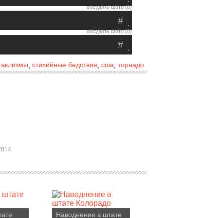
обсудить фото (0)
#
.
обсудить фото (0)
#
.
таклизмы
стихийные бедствия
сша
торнадо
,
,
,
2014
тате
Наводнение в штате