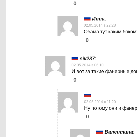
0
Инна
:
02.05.2014 в 22:28
Обама тут каким боком
0
siv237
:
02.05.2014 в 06:10
И вот за такие фанерные до
0
:
02.05.2014 в 11:20
Ну потому они и фанер
0
Валентина
: