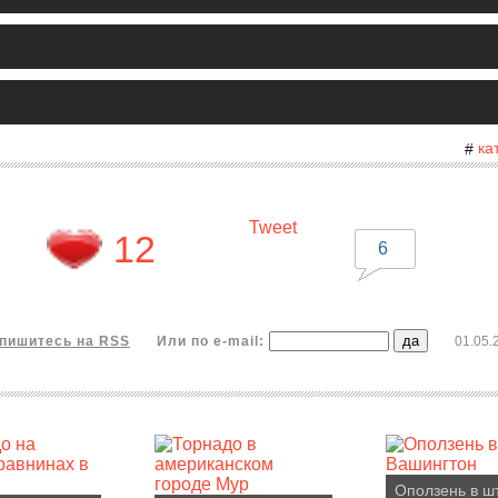
ка
#
Tweet
12
6
пишитесь на RSS
Или по e-mail:
01.05.
Оползень в ш