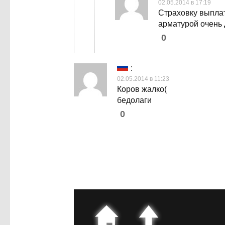
02.05.2014 в 17:19
Страховку выплатя
арматурой очень 
0
:
02.05.2014 в 11:23
Коров жалко(
бедолаги
0