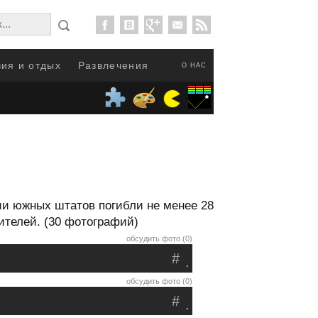
ия и отдых
Развлечения
О НАС
ии южных штатов погибли не менее 28
ителей. (30 фотографий)
обсудить фото (0)
#
.
обсудить фото (0)
#
.