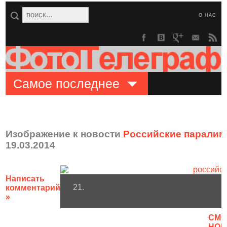
О НАС
Самое последнее
Изображение к новости
Российские паралим
19.03.2014
Написать
21.
комментарий
»
CМО
НОВ