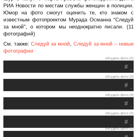
РИА Новости по местам службы женщин в полиции.
Юмор на фото смогут оценить те, кто знаком с
известным фотопроектом Мурада Османна “Следуй
за мной”, о котором мы неоднократно писали. (11
фотографий)
См. также:
Следуй за мной
,
Следуй за мной – новые
фотографии
обсудить фото (0)
#
.
обсудить фото (0)
#
.
обсудить фото (0)
#
.
обсудить фото (0)
#
.
обсудить фото (0)