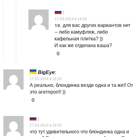
:
17.03.2014 в 14:26
т.е. для вас других вариантов нет
– либо камуфляж, либо
кафельная плитка? ))
И как же отделана ваша?
0
BigEye
:
17.03.2014 в 16:20
А реально, блондинка везде одна и та же!! От
это агитпроп!! ))
0
:
17.03.2014 в 19:35
что тут удивительного что блондинка одна и