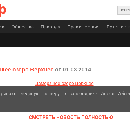
ии
Общество
Природа
Происшествия
Путешеств
шее озеро Верхнее
от 01.03.2014
тривают ледяную пещеру в заповеднике Апосл Айл
CМОТРЕТЬ НОВОСТЬ ПОЛНОСТЬЮ