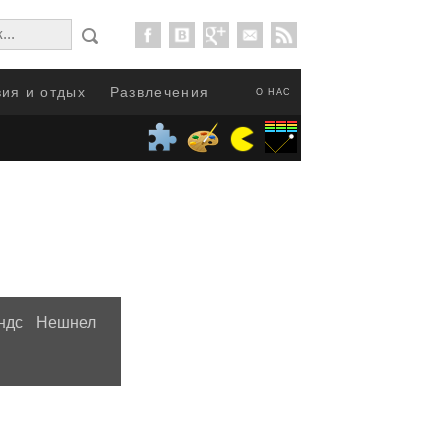
ия и отдых
Развлечения
О НАС
ендс Нешнел