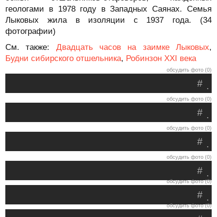
геологами в 1978 году в Западных Саянах. Семья
Лыковых жила в изоляции с 1937 года. (34
фотографии)
См. также:
Двадцать часов на заимке Лыковых
,
Будни сибирского отшельника
,
Робинзон XXI века
обсудить фото (0)
#
.
обсудить фото (0)
#
.
обсудить фото (0)
#
.
обсудить фото (0)
#
.
обсудить фото (0)
#
.
обсудить фото (0)