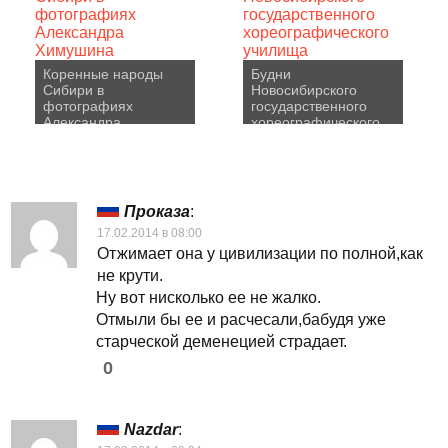
Коренные народы
Будни
Сибири в
Новосибирского
фотографиях
государственного
Александра
хореографического
Химушина
училища
Проказа
:
17.02.2014 в 08:00
Отжимает она у цивилизации по полной,как
не крути.
Ну вот нисколько ее не жалко.
Отмыли бы ее и расчесали,бабудя уже
старческой деменецией страдает.
0
Nazdar
: