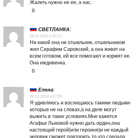
Жалеть нужно не ее, а нас.
0
СВЕТЛАНКА
:
26.11.2014 в 20:17
Ни какой она не отшельник, отшельником
жил Серафим Саровский, а она живет на
всем готовом, ей все помогают и кормят ее.
Она иждивенка.
0
Елена
:
20.12.2014 в 17:25
Я удивляюсь и восхищаюсь такими людьми-
которые не на словах,а на деле могут
выжить в таких условиях.Мне кажется
Агафье Лыковой нужно дать орден,она
настоящий герой(или героиня)и не каждый
человек сможет повторить то,что сделала