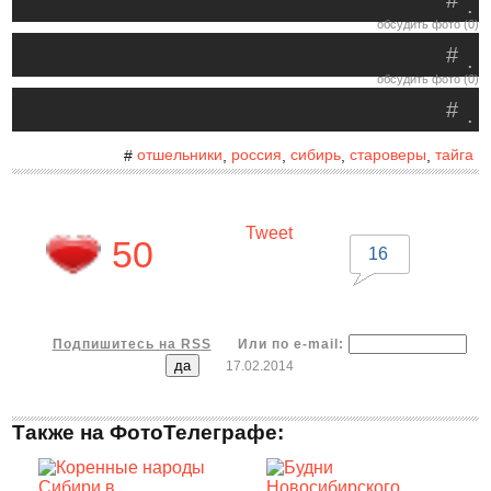
#
.
обсудить фото (0)
#
.
обсудить фото (0)
#
.
отшельники
россия
сибирь
староверы
тайга
#
,
,
,
,
Tweet
50
16
Подпишитесь на RSS
Или по e-mail:
17.02.2014
Также на ФотоТелеграфе: