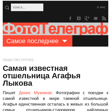
О НАС
Самое последнее
ОБЩЕСТВО::ПРОЧЕЕ
Самая известная
отшельница Агафья
Лыкова
Пишет
Денис Мукимов
: Фотографии с поездки к
самой известной в мире таежной отшельнице.
Агафья единственная осталась в живых из большой
семьи отшельников-староверов, найденных