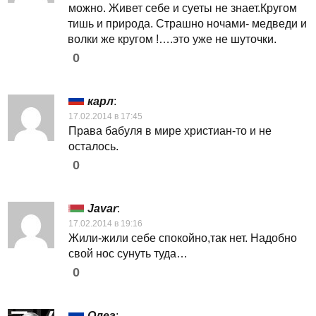
можно. Живет себе и суеты не знает.Кругом
тишь и природа. Страшно ночами- медведи и
волки же кругом !….это уже не шуточки.
0
карл
:
17.02.2014 в 17:45
Права бабуля в мире христиан-то и не
осталось.
0
Javar
:
17.02.2014 в 19:16
Жили-жили себе спокойно,так нет. Надобно
свой нос сунуть туда…
0
Олег
: