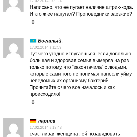
17.02.2014 в 09:24
Написано, что её пугает наличие штрих-кода.
И кто ж её напугал? Проповедники заезжие?
0
Богатый
:
17.02.2014 в 11:59
Тут чего угодно испугаешься, если довольно
большая и здоровая семья вымерла на раз
только потому, что “законтачила” с людьми,
которые сами того не понимая нанесли уйму
неведомых их организму бактерий.
Прочитайте с чего все началось и как
происходило!
0
лариса
:
17.02.2014 в 13:43
счастливая женщина . ей позавидовать