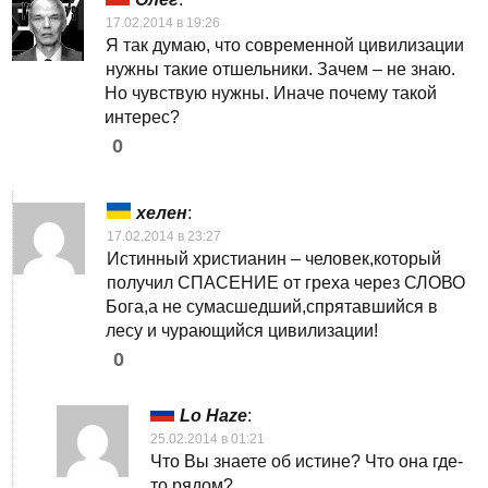
17.02.2014 в 19:26
Я так думаю, что современной цивилизации
нужны такие отшельники. Зачем – не знаю.
Но чувствую нужны. Иначе почему такой
интерес?
0
хелен
:
17.02.2014 в 23:27
Истинный христианин – человек,который
получил СПАСЕНИЕ от греха через СЛОВО
Бога,а не сумасшедший,спрятавшийся в
лесу и чурающийся цивилизации!
0
Lo Haze
:
25.02.2014 в 01:21
Что Вы знаете об истине? Что она где-
то рядом?