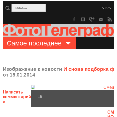
О НАС
Самое последнее
Изображение к новости
И снова подборка ф
от 15.01.2014
Написать
19
комментарий
»
CМО
НОВ