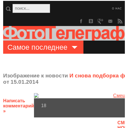
О НАС
Самое последнее
Изображение к новости
И снова подборка ф
от 15.01.2014
Написать
18
комментарий
»
CМО
НОВ