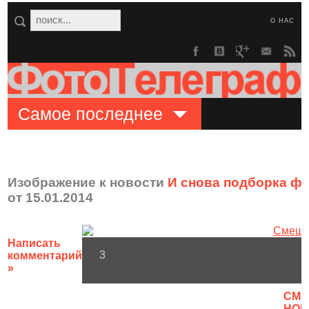
О НАС
Самое последнее
Изображение к новости
И снова подборка ф
от 15.01.2014
Написать
3
комментарий
»
CМО
НОВ