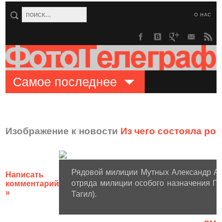
О НАС
Самое последнее
Изображение к новости
Из чего состояла ро
Рядовой милиции Мутных Александр А
Написать
отряда милиции особого назначения ГУ
комментарий
»
Тагил).