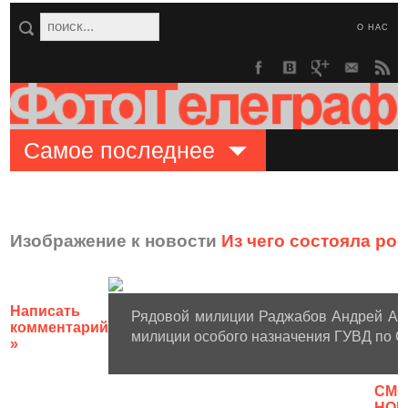
О НАС
Самое последнее
Изображение к новости
Из чего состояла ро
Написать
Рядовой милиции Раджабов Андрей Ах
комментарий
милиции особого назначения ГУВД по Све
»
CМО
НОВ