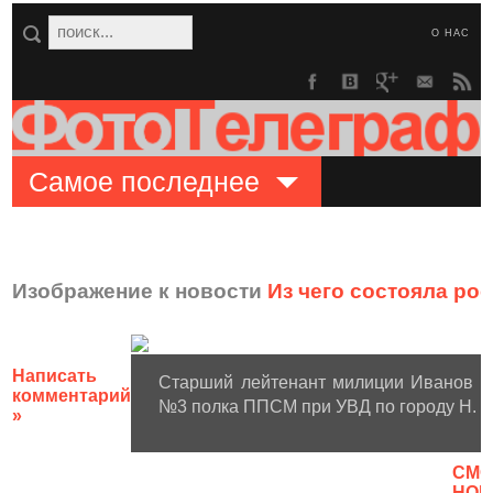
О НАС
Самое последнее
Изображение к новости
Из чего состояла ро
Написать
Старший лейтенант милиции Иванов Е
комментарий
№3 полка ППСМ при УВД по городу Н. Та
»
CМО
НОВ