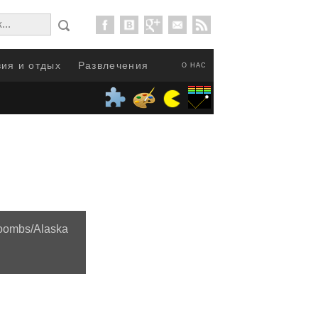
ия и отдых
Развлечения
О НАС
oombs/Alaska