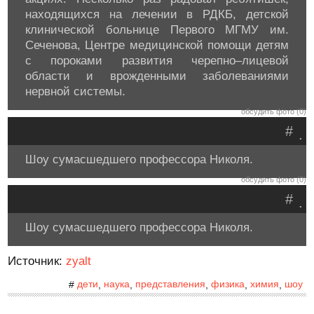
находящихся на лечении в РДКБ, детской
клинической больнице Первого МГМУ им.
Сеченова, Центре медицинской помощи детям
с пороками развития черепно–лицевой
области и врожденными заболеваниями
нервной системы.
обсудить фото (0)
#
.
Шоу сумасшедшего профессора Николя.
обсудить фото (0)
#
.
Шоу сумасшедшего профессора Николя.
Источник:
zyalt
дети
наука
представления
физика
химия
шоу
#
,
,
,
,
,