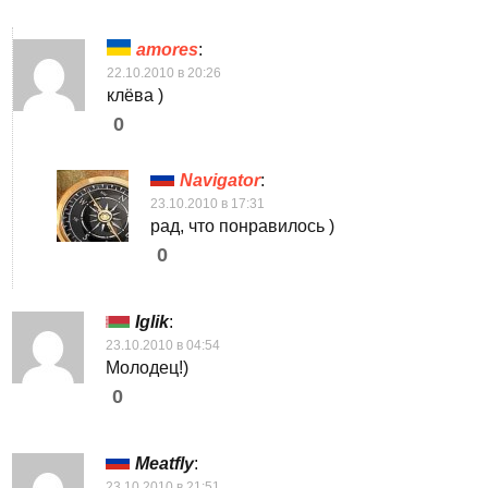
amores
:
22.10.2010 в 20:26
клёва )
0
Navigator
:
23.10.2010 в 17:31
рад, что понравилось )
0
Iglik
:
23.10.2010 в 04:54
Молодец!)
0
Meatfly
:
23.10.2010 в 21:51