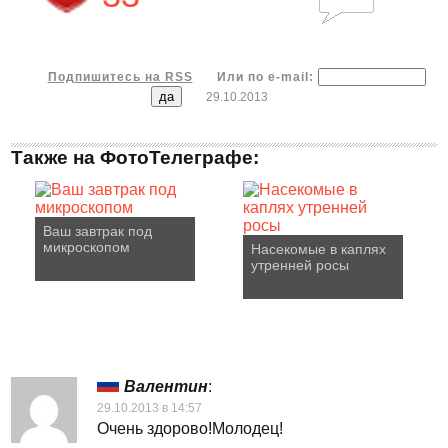
Подпишитесь на RSS
Или по e-mail:
29.10.2013
Также на ФотоТелеграфе:
Ваш завтрак под
микроскопом
Насекомые в каплях
утренней росы
Валентин
:
29.10.2013 в 14:57
Очень здорово!Молодец!