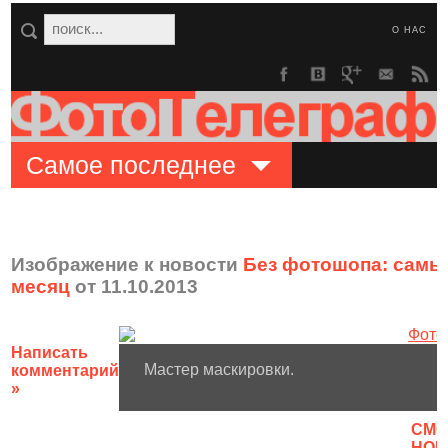
О НАС
Самое последнее
Изображение к новости
Без фотошопа: самы
месяц
от 11.10.2013
Написать
Мастер маскировки.
комментарий
»
CМО
НОВ