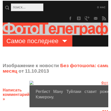
О НАС
Самое последнее
Изображение к новости
Без фотошопа: самы
месяц
от 11.10.2013
Написать
Регбист Ману Туйлаки ставит рожки
комментарий
Кэмерону.
»