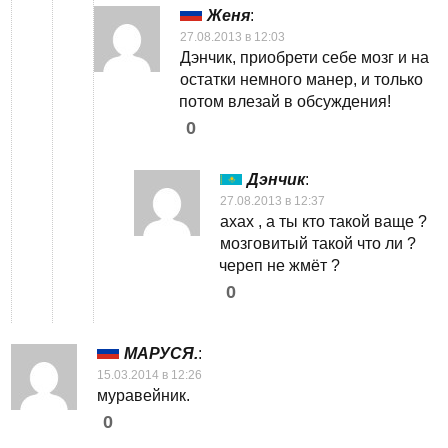
Женя
:
27.08.2013 в 12:03
Дэнчик, приобрети себе мозг и на
остатки немного манер, и только
потом влезай в обсуждения!
0
Дэнчик
:
27.08.2013 в 12:37
ахах , а ты кто такой ваще ?
мозговитый такой что ли ?
череп не жмёт ?
0
МАРУСЯ.
:
15.03.2014 в 12:26
муравейник.
0