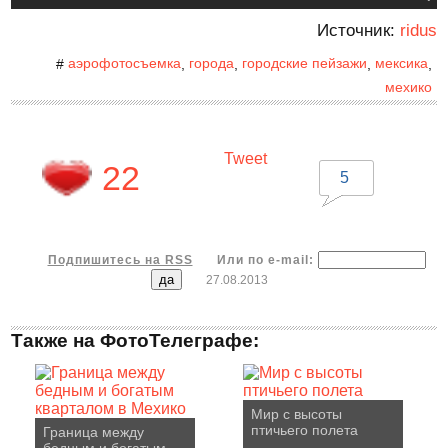
Источник:
ridus
аэрофотосъемка
города
городские пейзажи
мексика
#
,
,
,
,
мехико
Tweet
22
5
Подпишитесь на RSS
Или по e-mail:
27.08.2013
Также на ФотоТелеграфе:
Мир с высоты
птичьего полета
Граница между
бедным и богатым