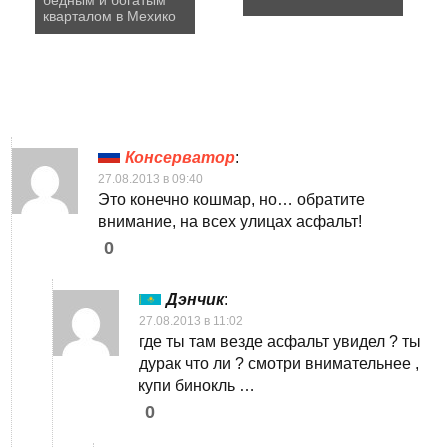
кварталом в Мехико
Консерватор
:
27.08.2013 в 09:40
Это конечно кошмар, но… обратите
внимание, на всех улицах асфальт!
0
Дэнчик
:
27.08.2013 в 11:02
где ты там везде асфальт увидел ? ты
дурак что ли ? смотри внимательнее ,
купи бинокль …
0