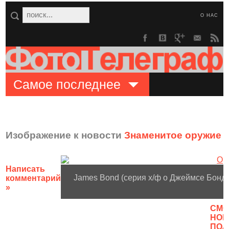
О НАС
Самое последнее
Изображение к новости
Знаменитое оружие 
Написать
James Bond (серия х/ф о Джеймсе Бонде
комментарий
»
CМО
НОВ
ПОЛ