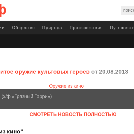
ии
Общество
Природа
Происшествия
Путешеств
итое оружие культовых героев
от 20.08.2013
n (х/ф «Грязный Гарри»)
CМОТРЕТЬ НОВОСТЬ ПОЛНОСТЬЮ
из кино”