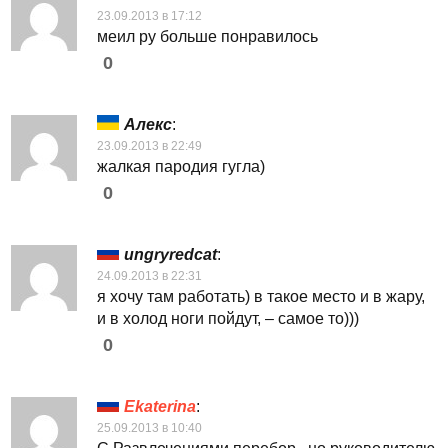
23.09.2013 в 17:12
меил ру больше понравилось
0
Алекс
:
23.09.2013 в 22:49
жалкая пародия гугла)
0
ungryredcat
:
24.09.2013 в 22:31
я хочу там работать) в такое место и в жару,
и в холод ноги пойдут, – самое то)))
0
Ekaterina
:
25.09.2013 в 10:40