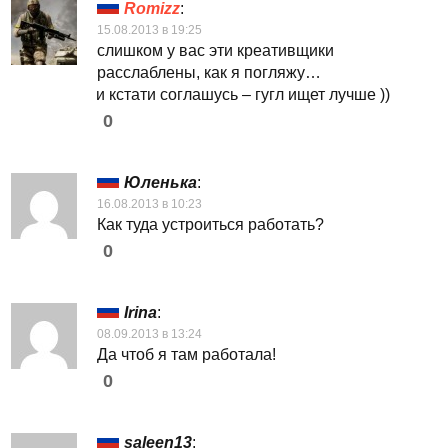
Romizz
:
15.08.2013 в 19:25
слишком у вас эти креативщики
расслаблены, как я погляжу…
и кстати соглашусь – гугл ищет лучше ))
0
Юленька
:
16.08.2013 в 10:23
Как туда устроиться работать?
0
Irina
:
08.09.2013 в 13:24
Да чтоб я там работала!
0
saleen13
: