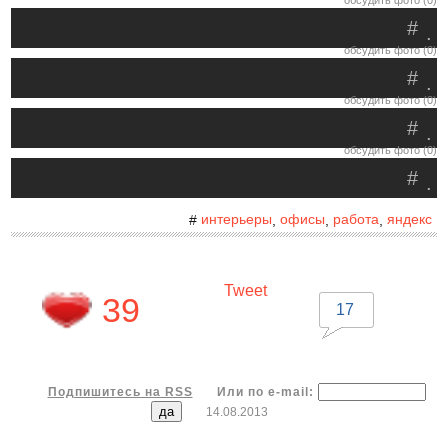
обсудить фото (0)
#
.
обсудить фото (0)
#
.
обсудить фото (0)
#
.
обсудить фото (0)
#
.
интерьеры
офисы
работа
яндекс
#
,
,
,
Tweet
39
17
Подпишитесь на RSS
Или по e-mail:
14.08.2013