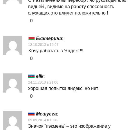
C Развлечениями перебор , но руководителю
видней , видимо на работу способность
служащих это влияет положительно !
0
Екатерина
:
12.10.2013 в 15:07
Хочу работать в Яндекс!!!
0
elik
:
24.11.2013 в 21:06
хорошая попытка яндекс, но нет.
0
Мешугга
:
09.09.2014 в 10:49
Значок “пэкмена” – это изображение у