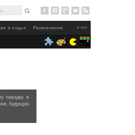
ия и отдых
Развлечения
О НАС
ту поездку я
ное, будущую