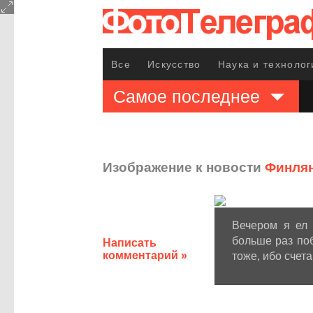
Все
Искусство
Наука и технолог
Самое последнее
Изображение к новости
Финлян
Вечером я ел 
больше раз по
Написать
комментарий »
тоже, ибо счет