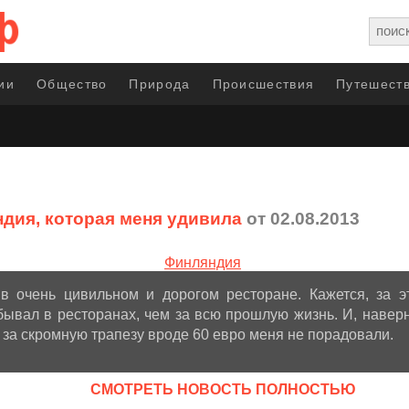
ии
Общество
Природа
Происшествия
Путешеств
дия, которая меня удивила
от 02.08.2013
в очень цивильном и дорогом ресторане. Кажется, за э
бывал в ресторанах, чем за всю прошлую жизнь. И, навер
а за скромную трапезу вроде 60 евро меня не порадовали.
CМОТРЕТЬ НОВОСТЬ ПОЛНОСТЬЮ