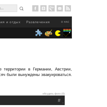
ия и отдых
Развлечения
О НАС
 территории в Германии, Австрии,
ысяч были вынуждены эвакуироваться.
обсудить фото (0)
#
.