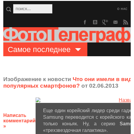
О НАС
Самое последнее
Изображение к новости
Что они имели в вид
популярных смартфонов?
от 02.06.2013
Еще один корейский лидер среди гадже
Написать
Samsung переводится с корейского как
комментарий
только коньяк. Ну, а серию
Sams
»
«трехзвездочная галактика».