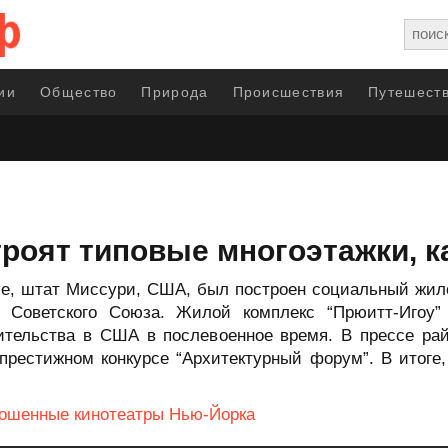
ии
Общество
Природа
Происшествия
Путешеств
роят типовые многоэтажки, к
се, штат Миссури, США, был построен социальный жил
Советского Союза. Жилой комплекс “Прюитт-Игоу” (
ительства в США в послевоенное время. В прессе рай
рестижном конкурсе “Архитектурный форум”. В итоге,
ошенные кинотеатры Нью-Йорка