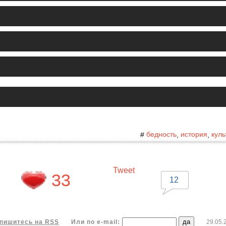
бедность
история
куль
#
,
,
Tweet
33
12
пишитесь на RSS
Или по e-mail:
29.05.