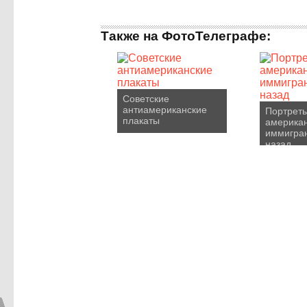
Также на ФотоТелеграфе:
Советские
антиамериканские
Портрет
плакаты
америка
иммигран
назад