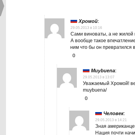
Хромой
:
29.05.2013 в 10:16
Сами виноваты, а не жилой 
А вообще такое впечатление
ним что бы он превратился 
0
Muybuena
:
29.05.2013 в 13:07
Уважаемый Хромой! ве
muybuena/
0
Человек
:
29.05.2013 в 14:21
Зная американцев
Нация почти нач