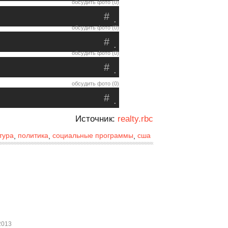
обсудить фото (0)
#
.
обсудить фото (0)
#
.
обсудить фото (0)
#
.
обсудить фото (0)
#
.
Источник:
realty.rbc
тура
политика
социальные программы
сша
,
,
,
2013