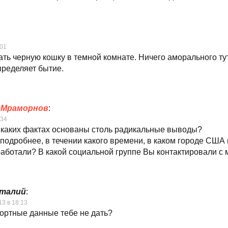
:01
ать черную кошку в темной комнате. Ничего аморального тут
ределяет бытие.
 Мраморнов
:
:34
 каких фактах основаны столь радикальные выводы?
подробнее, в течении какого времени, в каком городе США 
аботали? В какой социальной группе Вы контактировали с
талий
:
13 в 18:13
ортные данные тебе не дать?