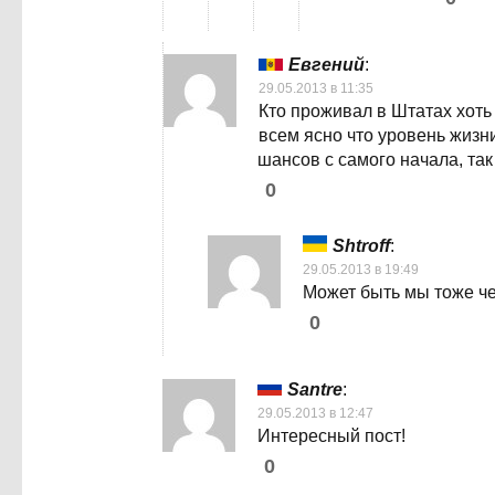
Евгений
:
29.05.2013 в 11:35
Кто проживал в Штатах хоть
всем ясно что уровень жизн
шансов с самого начала, та
0
Shtroff
:
29.05.2013 в 19:49
Может быть мы тоже че
0
Santre
:
29.05.2013 в 12:47
Интересный пост!
0