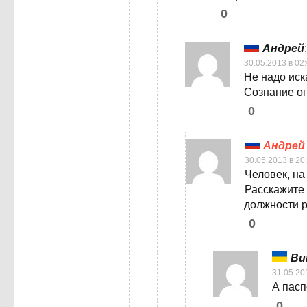
0
Андрей
:
30.05.2013 в 02
Не надо иск
Сознание оп
0
Андрей
30.05.2013 в 20
Человек, на
Расскажите 
должности р
0
Ви
31.05.20
А пасп
0