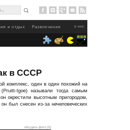
ия и отдых
Развлечения
О НАС
ак в СССР
ой комплекс, один в один похожий на
Pruitt-Igoe) называли тогда самым
он окрестили высотным пригородом,
 он был снесен из-за нечеловеческих
обсудить фото (0)