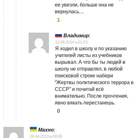
ее увезли, больше она не
вернулась…
1
Владимир
:
12.08.2014 в 01:23
Я ходил в школу и по указанию
учителей листы из учебников
вырывал. А что бы ты людей в
школу не отправлял, в любой
поисковой строке набери
“Жертвы политического террора в
СССР” и почитай всё
внимательно. После прочтения,
явно вякать перестанешь.
0
Махно
:
29.04.2013 в 08:45