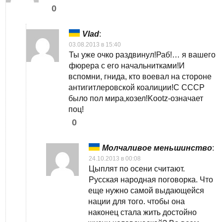
0
Vlad
:
03.08.2013 в 15:40
Ты уже очко раздвинул!Раб!… я вашего
фюрера с его начальнитками!И
вспомни, гнида, кто воевал на стороне
антигитлеровской коалиции!С СССР
было пол мира,козел!Kootz-означает
поц!
0
Молчаливое меньшинство
:
24.10.2013 в 00:08
Цыплят по осени считают.
Русская народная поговорка. Что
еще нужно самой выдающейся
нации для того. чтобы она
наконец стала жить достойно