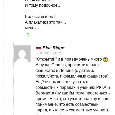
И тому подобное…
. . .
Волосы дыбом!
А плакатики это так…
мелочь…
1
Blue Ridge
:
30.04.2013 в 18:20
“Открытий” и в правду,очень много
А ну-ка, Gromus, просвятите нас о
фашистах и Ленине (с датами,
пожалуйста, и фамилиями фашистов).
Ещё очень хочется узнать о
совместных парадах и учениях РККА и
Вермахта (ну как бы тоже простенько –
время, место, кто участвовал ну и ваше
понимание, что есть совместный
парад, а что есть совместные учения).