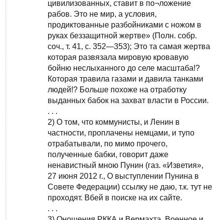
цивилизованных, ставит в по¬ложение
рабов. Это не мир, а условия,
продиктованные разбойниками с ножом в
руках беззащитной жертве» (Полн. собр.
соч., т. 41, с. 352—353); Это та самая жертва
которая развязала мировую кровавую
бойню неслыханного до селе масштаба!?
Которая травила газами и давила танками
людей!? Больше похоже на отработку
выданных бабок на захват власти в России.
. . .
2) О том, что коммунисты, и Ленин в
частности, проплачены немцами, и тупо
отрабатывали, по мимо прочего,
полученные бабки, говорит даже
ненавистный мною Пунин (газ. «Изветия»,
27 июня 2012 г., О выступлении Пунина в
Совете Федерации) ссылку не даю, т.к. тут не
проходят. Вбей в поиске на их сайте.
. . .
3) Оношения РККА и Вермахта. Военное и