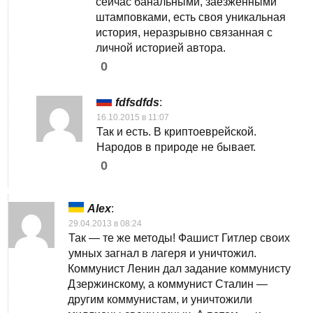
сейчас банальными, заезженными
штамповками, есть своя уникальная
история, неразрывно связанная с
личной историей автора.
0
fdfsdfds
:
16.10.2015 в 11:07
Так и есть. В криптоеврейской.
Народов в природе не бывает.
0
Alex
:
29.04.2013 в 08:24
Так — те же методы! Фашист Гитлер своих
умных загнал в лагеря и уничтожил.
Коммунист Ленин дал задание коммунисту
Дзержинскому, а коммунист Сталин —
другим коммунистам, и уничтожили