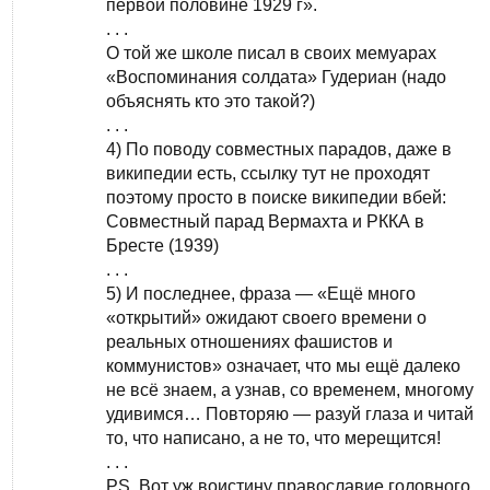
первой половине 1929 г».
. . .
О той же школе писал в своих мемуарах
«Воспоминания солдата» Гудериан (надо
объяснять кто это такой?)
. . .
4) По поводу совместных парадов, даже в
википедии есть, ссылку тут не проходят
поэтому просто в поиске википедии вбей:
Совместный парад Вермахта и РККА в
Бресте (1939)
. . .
5) И последнее, фраза — «Ещё много
«открытий» ожидают своего времени о
реальных отношениях фашистов и
коммунистов» означает, что мы ещё далеко
не всё знаем, а узнав, со временем, многому
удивимся… Повторяю — разуй глаза и читай
то, что написано, а не то, что мерещится!
. . .
PS. Вот уж воистину православие головного