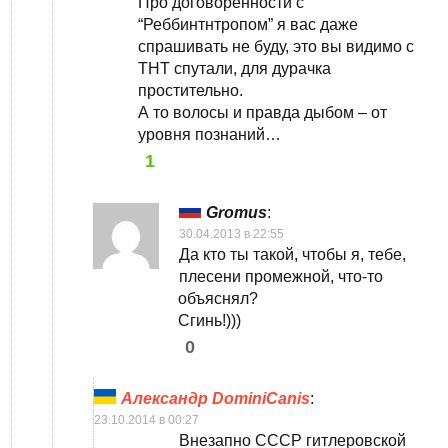
Про договорённости с
“Реббинтнтропом” я вас даже
спрашивать не буду, это вы видимо с
ТНТ спутали, для дурачка
простительно.
А то волосы и правда дыбом – от
уровня познаний…
1
Gromus
:
30.04.2013 в 22:55
Да кто ты такой, чтобы я, тебе,
плесени промежной, что-то
объяснял?
Сгинь!)))
0
Александр DominiCanis
:
23.10.2014 в 00:27
Внезапно СССР гитлеровской