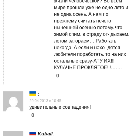
жизни человеческой? Во всем
мире прошли уже не одно лето и
не одна осень. А нам по
прежнему считать нечего
нынешней осенью потому. что
зимой спим. в страду от- дыхаем.
летом загораем….Работать
некогда. А если и нахо- дятся
любители поработать. то на них
остальные сразу-АТУ ИХ!!!
КУЛАЧЬЕ ПРОКЛЯТОЕ!!!…….
0
:
29.04.2013 в 10:45
удивительные совпадения!
0
Kuball
: