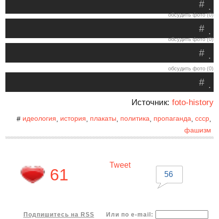
#
.
обсудить фото (0)
#
.
обсудить фото (0)
#
.
обсудить фото (0)
#
.
Источник:
foto-history
идеология
история
плакаты
политика
пропаганда
ссср
#
,
,
,
,
,
,
фашизм
Tweet
61
56
Подпишитесь на RSS
Или по e-mail: