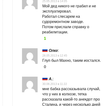
25.05.2013 в 14:05
Мой дед никого не грабил и не
эксплуатировал.
Работал слесарем на
судоремонтном заводе.
Потом прислали справку о
реабилитации.
1
Олкг
:
26.05.2013 в 12:45
Глуп был Махно, таким иостался.
0
А.
:
30.06.2013 в 11:22
мне бабка рассказывала случай,
что у них в колхозе, тетка
рассказала какой-то анекдот про
Сталина, и через несколько дней