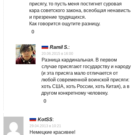
присягу, то пусть меня постигнет суровая
кара советского закона, всеобщая ненависть
и презрение трудящихся.
Как говорится ощутите разницу.
0
Ramil S.
:
20.06.2015 в 16:00
Разница кардинальная. В первом
случае присягают государству и народу
(и эта присяга мало отличается от
любой современной воинской присяги:
хоть США, хоть России, хоть Китая), а в
другом конкретному человеку.
0
KotSS
:
29.04.2013 в 10:21
Немецкие красивее!