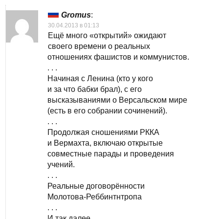
Gromus
:
30.04.2013 в 01:13
Ещё много «открытий» ожидают
своего времени о реальных
отношениях фашистов и коммунистов.
. . .
Начиная с Ленина (кто у кого
и за что бабки брал), с его
высказываниями о Версальском мире
(есть в его собрании сочинений).
. . .
Продолжая сношениями РККА
и Вермахта, включаю открытые
совместные парады и проведения
учений.
. . .
Реальные договорённости
Молотова-Реббинтнтропа
. . .
И так далее…