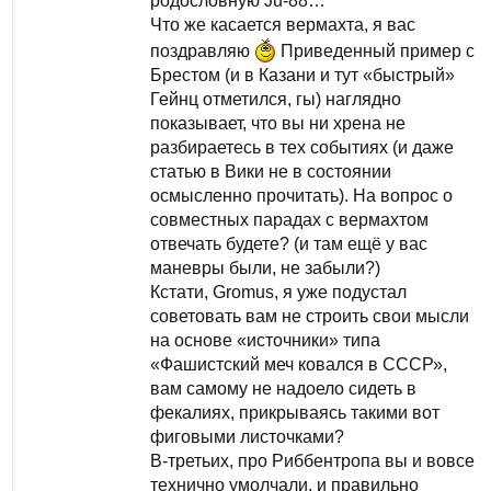
родословную Ju-88…
Что же касается вермахта, я вас
поздравляю
Приведенный пример с
Брестом (и в Казани и тут «быстрый»
Гейнц отметился, гы) наглядно
показывает, что вы ни хрена не
разбираетесь в тех событиях (и даже
статью в Вики не в состоянии
осмысленно прочитать). На вопрос о
совместных парадах с вермахтом
отвечать будете? (и там ещё у вас
маневры были, не забыли?)
Кстати, Gromus, я уже подустал
советовать вам не строить свои мысли
на основе «источники» типа
«Фашистский меч ковался в СССР»,
вам самому не надоело сидеть в
фекалиях, прикрываясь такими вот
фиговыми листочками?
В-третьих, про Риббентропа вы и вовсе
технично умолчали, и правильно