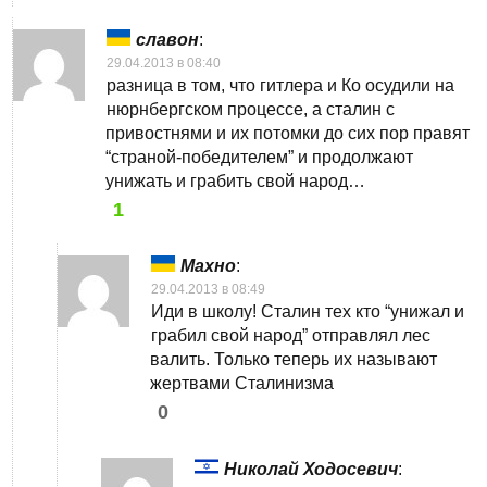
славон
:
29.04.2013 в 08:40
разница в том, что гитлера и Ко осудили на
нюрнбергском процессе, а сталин с
привостнями и их потомки до сих пор правят
“страной-победителем” и продолжают
унижать и грабить свой народ…
1
Махно
:
29.04.2013 в 08:49
Иди в школу! Сталин тех кто “унижал и
грабил свой народ” отправлял лес
валить. Только теперь их называют
жертвами Сталинизма
0
Николай Ходосевич
: