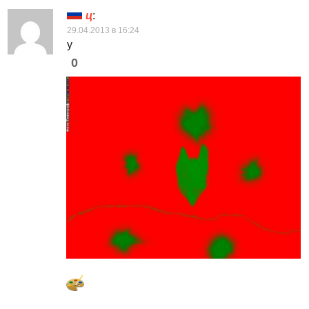
ц
:
29.04.2013 в 16:24
у
0