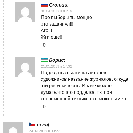
Gromus
:
30.04.2013 в 01:19
Про выборы ты мощно
это задвинул!!!
Ага!!!
Жги ещё!!!
0
Борис
:
25.05.2013 в 17:32
Надо дать ссылки на авторов
художников название журналов, откуда
эти рисунки взяты.Иначе можно
думать,что это подделка, т.к. при
современной технике все можно иметь.
0
necaj
:
29.04.2013 в 08:27