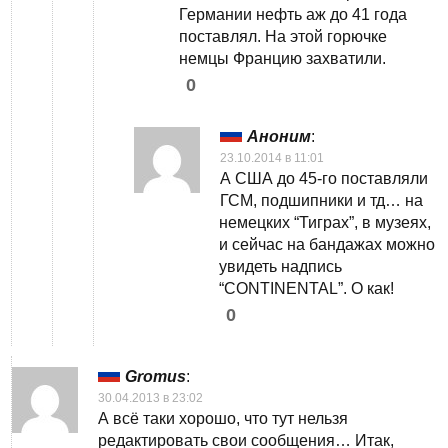
Германии нефть аж до 41 года
поставлял. На этой горючке
немцы Францию захватили.
0
Аноним
:
23.10.2014 в 11:01
А США до 45-го поставляли
ГСМ, подшипники и тд… на
немецких “Тиграх”, в музеях,
и сейчас на бандажах можно
увидеть надпись
“CONTINENTAL”. О как!
0
Gromus
:
30.04.2013 в 23:02
А всё таки хорошо, что тут нельзя
редактировать свои сообщения… Итак,