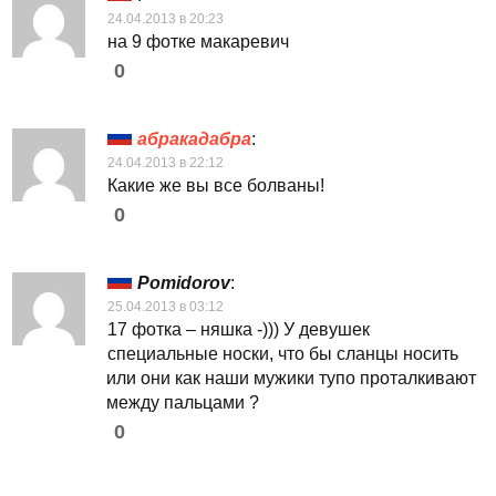
24.04.2013 в 20:23
на 9 фотке макаревич
0
абракадабра
:
24.04.2013 в 22:12
Какие же вы все болваны!
0
Pomidorov
:
25.04.2013 в 03:12
17 фотка – няшка -))) У девушек
специальные носки, что бы сланцы носить
или они как наши мужики тупо проталкивают
между пальцами ?
0