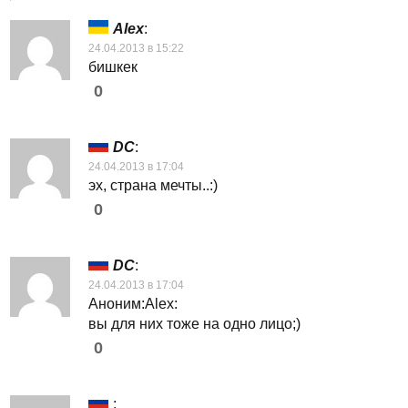
Alex
:
24.04.2013 в 15:22
бишкек
0
DC
:
24.04.2013 в 17:04
эх, страна мечты..:)
0
DC
:
24.04.2013 в 17:04
Аноним:Alex:
вы для них тоже на одно лицо;)
0
: