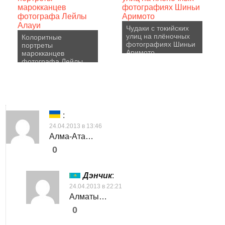
Чудаки с токийских
улиц на плёночных
Колоритные
фотографиях Шиньи
портреты
Аримото
марокканцев
фотографа Лейлы
Алауи
:
24.04.2013 в 13:46
Алма-Ата…
0
Дэнчик
:
24.04.2013 в 22:21
Алматы…
0