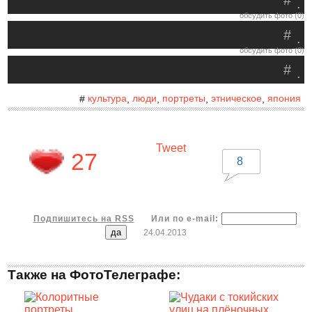
#
.
обсудить фото (0)
#
.
обсудить фото (0)
#
.
культура
люди
портреты
этническое
япония
#
,
,
,
,
Tweet
27
8
Подпишитесь на RSS
Или по e-mail:
24.04.2013
Также на ФотоТелеграфе: