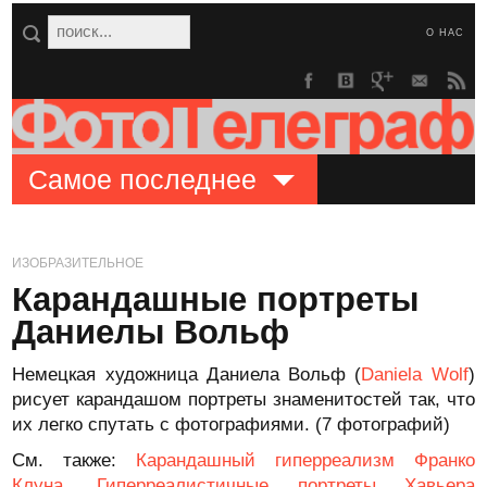
О НАС
Самое последнее
ИЗОБРАЗИТЕЛЬНОЕ
Карандашные портреты
Даниелы Вольф
Немецкая художница Даниела Вольф (
Daniela Wolf
)
рисует карандашом портреты знаменитостей так, что
их легко спутать с фотографиями. (7 фотографий)
См. также:
Карандашный гиперреализм Франко
Клуна
,
Гиперреалистичные портреты Хавьера