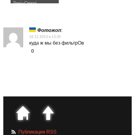
Линч-Смита
Фотожоп
:
16.12.2013 в 13:35
куда ж мы без фильтрОв
0
Публикации RSS