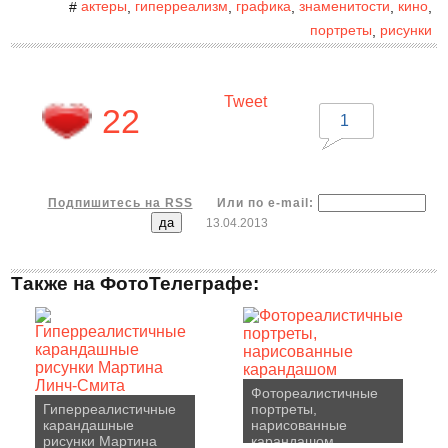
актеры
гиперреализм
графика
знаменитости
кино
#
,
,
,
,
,
портреты
рисунки
,
Tweet
22
1
Подпишитесь на RSS
Или по e-mail:
13.04.2013
Также на ФотоТелеграфе:
Фотореалистичные
Гиперреалистичные
портреты,
карандашные
нарисованные
рисунки Мартина
карандашом