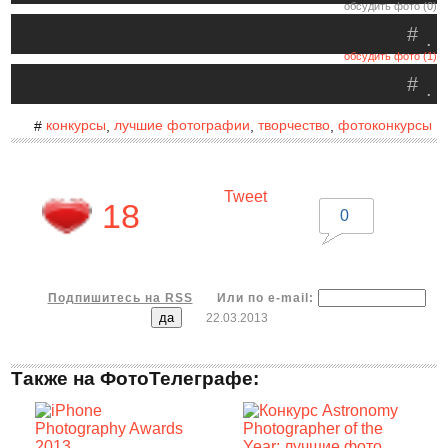
обсудить фото (0)
#
.
обсудить фото (1)
#
.
конкурсы
лучшие фотографии
творчество
фотоконкурсы
#
,
,
,
Tweet
18
0
Подпишитесь на RSS
Или по e-mail:
22.03.2013
Также на ФотоТелеграфе: