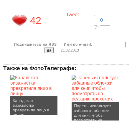
Tweet
42
0
Подпишитесь на RSS
Или по e-mail:
21.02.2013
Также на ФотоТелеграфе:
Канадская
визажистка
Парень использует
превратила лицо в
забавные обложки
пиццу
для книг, чтобы
посмотреть на
реакцию прохожих