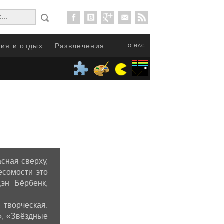
ия и отдых
Развлечения
О НАС
асная сверху,
есомости это
эн Бёрбенк,
творческая.
», «Звёздные