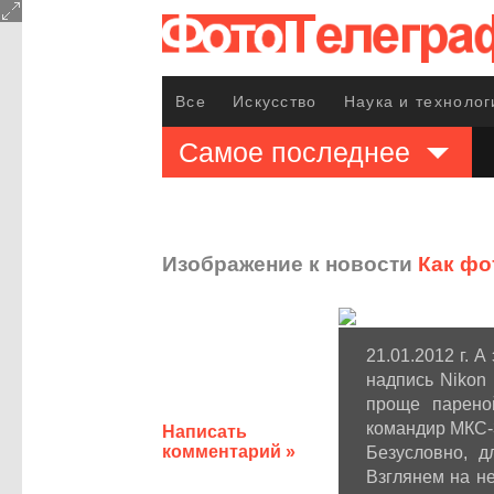
Все
Искусство
Наука и технолог
Самое последнее
Изображение к новости
Как фо
21.01.2012 г. 
надпись Nikon
проще пареной
командир МКС-3
Написать
комментарий »
Безусловно, д
Взглянем на не