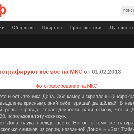
ии
Общество
Природа
Происшествия
Путешеств
тографируют космос на МКС
от 01.02.2013
А это и есть техника Дона. Обе камеры скреплены (инфракр
 выделена красным), знай себе, вращай да щёлкай. В нев
 репы. Правда, справедливости ради отмечу, что и Д
0, использовал эту «связку».
ля Дона наука прежде всего. Но он к тому же натура 
сколько снимков из серии, названной Доном – «Star Trails