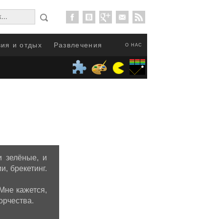
ия и отдых
Развлечения
О НАС
и зелёные, и
, брекетинг.
Мне кажется,
орчества.