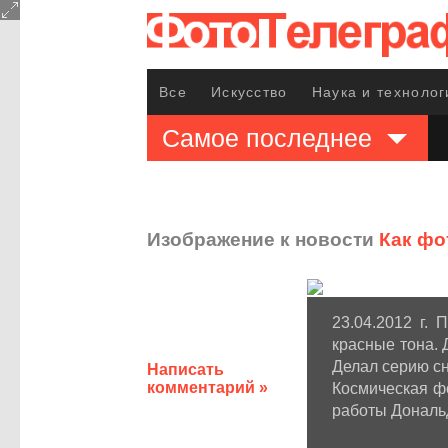
Все
Искусство
Наука и технолог
Самое последнее
Изображение к новости
Как фо
23.04.2012 г.
красные тона. 
Делал серию сн
Написать
комментарий »
Космическая фо
работы Дональд