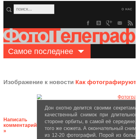
О НАС
Самое последнее
Изображение к новости
Как фотографируют 
Дон охотно делится своими секретам
качественный снимок при длительной
Написать
стороне орбиты, в самой её середине, 
комментарий
того же сюжета. А окончательный снимо
»
из 12-20 фотографий. Порой из больш