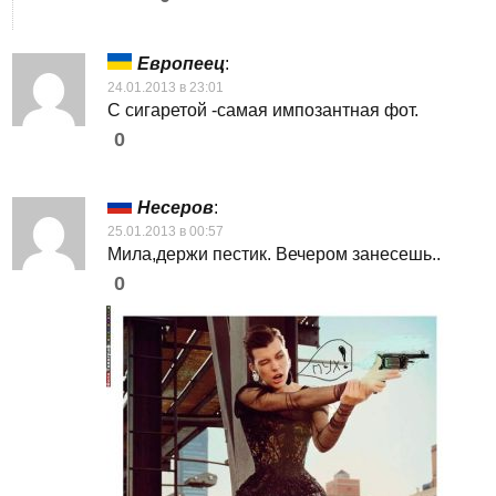
Европеец
:
24.01.2013 в 23:01
С сигаретой -самая импозантная фот.
0
Несеров
:
25.01.2013 в 00:57
Мила,держи пестик. Вечером занесешь..
0