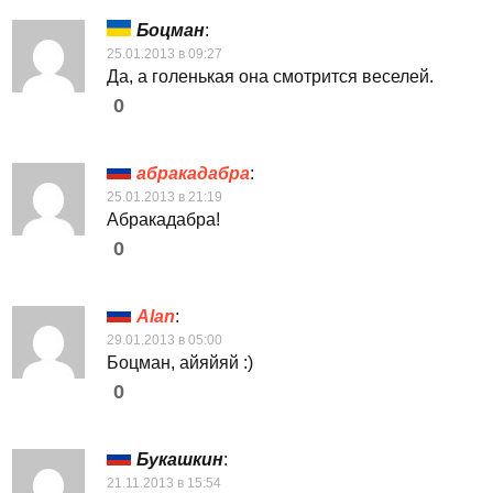
Боцман
:
25.01.2013 в 09:27
Да, а голенькая она смотрится веселей.
0
абракадабра
:
25.01.2013 в 21:19
Абракадабра!
0
Alan
:
29.01.2013 в 05:00
Боцман, айяйяй :)
0
Букашкин
:
21.11.2013 в 15:54