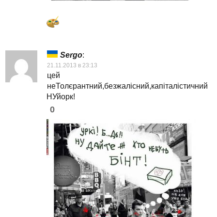
Sergo
:
21.11.2013 в 23:13
цей
неТолєрантний,безжалісний,капіталістичний
НУйорк!
0