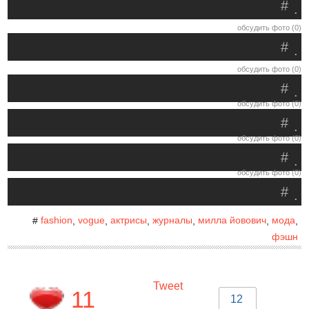
#
.
обсудить фото (0)
#
.
обсудить фото (0)
#
.
обсудить фото (0)
#
.
обсудить фото (0)
#
.
обсудить фото (0)
#
.
fashion
vogue
актрисы
журналы
милла йовович
мода
#
,
,
,
,
,
,
фэшн
Tweet
11
12