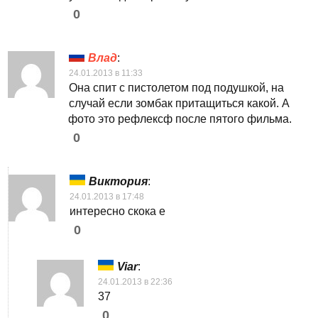
0
Влад
:
24.01.2013 в 11:33
Она спит с пистолетом под подушкой, на
случай если зомбак притащиться какой. А
фото это рефлексф после пятого фильма.
0
Виктория
:
24.01.2013 в 17:48
интересно скока е
0
Viar
:
24.01.2013 в 22:36
37
0