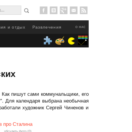
ия и отдых
Развлечения
О НАС
ских
 Как пишут сами коммунальщики, его
”. Для календаря выбрана необычная
работали художник Сергей Чиненов и
в про Сталина
обсудить фото (0)