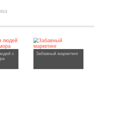
2013
юдей с
Забавный маркетинг
ра