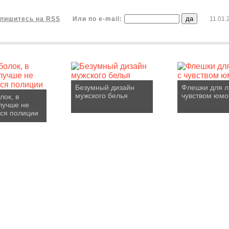
пишитесь на RSS
Или по e-mail:
11.01.
Безумный дизайн
Флешки для л
мужского белья
чувством юмо
лок, в
лучше не
ся полиции