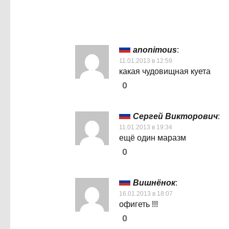
anonimous
:
11.01.2013 в 12:59
какая чудовищная куета
0
Сергей Викторович
:
11.01.2013 в 19:34
ещё один маразм
0
Вишнёнок
:
16.01.2013 в 18:07
офигеть !!!
0