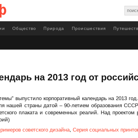
ии
Общество
Природа
Происшествия
Путешеств
ндарь на 2013 год от россий
емы” выпустило корпоративный календарь на 2013 год.
для нашей страны датой – 90-летием образования СССР
етского плаката и современных реалий. Над проектом 
фий)
примеров советского дизайна
,
Серия социальных принто