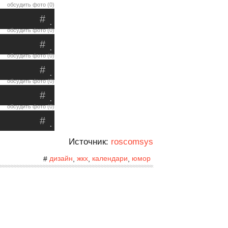
обсудить фото (0)
#
.
обсудить фото (0)
#
.
обсудить фото (0)
#
.
обсудить фото (0)
#
.
обсудить фото (0)
#
.
Источник:
roscomsys
дизайн
жкх
календари
юмор
#
,
,
,