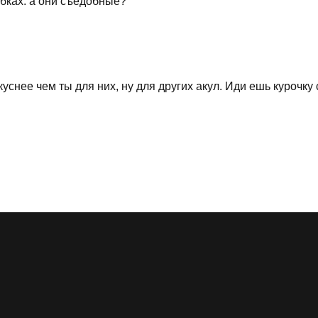
ыбках: а они съедобные?
уснее чем ты для них, ну для других акул. Иди ешь курочку с