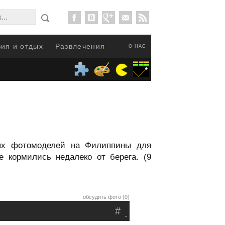
ия и отдых
Развлечения
О НАС
ных фотомоделей на Филиппины для
 кормились недалеко от берега. (9
обсудить фото (0)
#
.