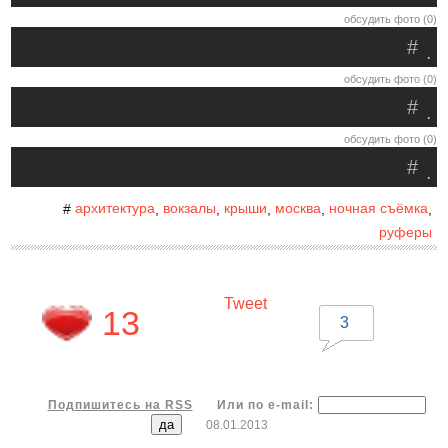
обсудить фото (0)
#
.
обсудить фото (0)
#
.
обсудить фото (0)
#
.
архитектура
вокзалы
крыши
москва
ночная съёмка
#
,
,
,
,
,
руферы
Tweet
13
3
Подпишитесь на RSS
Или по e-mail:
08.01.2013