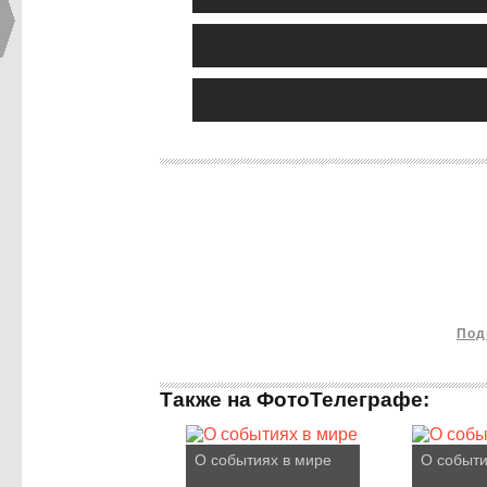
Под
Также на ФотоТелеграфе:
О событиях в мире
О событи