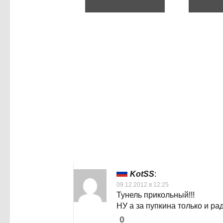
KotSS
:
09.12.2012 в 12:25
Тунель прикольный!!!
НУ а за пупкина только и ра
0