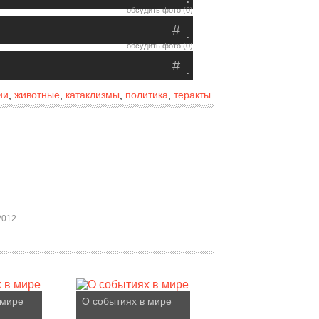
обсудить фото (0)
#
.
обсудить фото (0)
#
.
ии
животные
катаклизмы
политика
теракты
,
,
,
,
2012
 мире
О событиях в мире