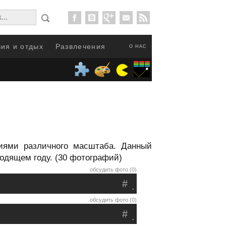
ия и отдых
Развлечения
О НАС
иями различного масштаба. Данный
одящем году. (30 фотографий)
обсудить фото (0)
#
.
обсудить фото (0)
#
.