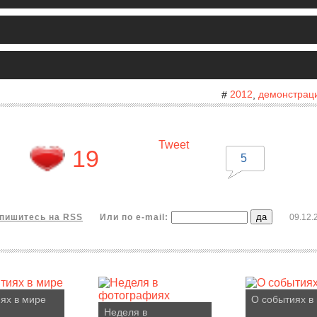
2012
демонстрац
#
,
Tweet
19
5
пишитесь на RSS
Или по e-mail:
09.12.
ях в мире
О событиях в
Неделя в